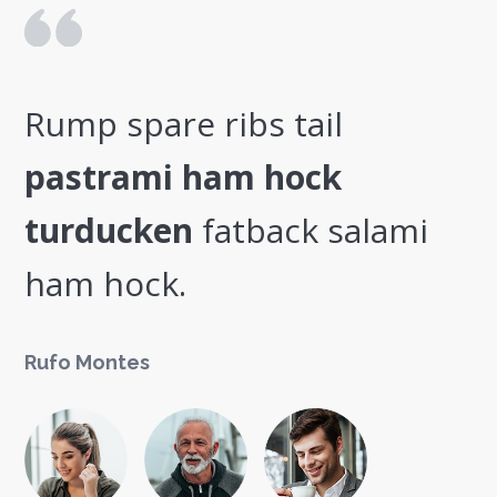
Rump spare ribs tail
pastrami ham hock
i
turducken
fatback salami
ham hock.
Rufo Montes