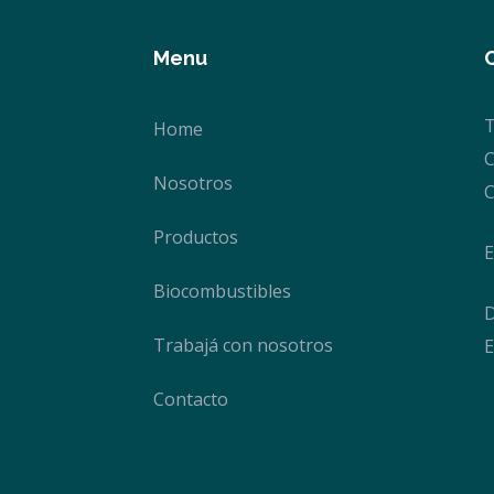
Menu
T
Home
C
Nosotros
C
Productos
E
Biocombustibles
D
Trabajá con nosotros
E
Contacto