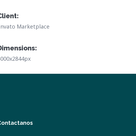
Client:
Envato Marketplace
Dimensions:
6000x2844px
Contactanos