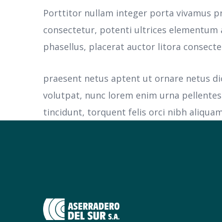
Porttitor nullam integer porta vivamus p
consectetur, potenti ultrices elementum a
phasellus, placerat auctor litora consecte
praesent netus aptent ut ornare netus d
volutpat, nunc lorem enim urna pellente
tincidunt, torquent felis orci nibh aliquam