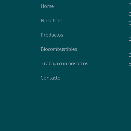
T
Home
C
Nosotros
C
Productos
E
Biocombustibles
D
Trabajá con nosotros
E
Contacto