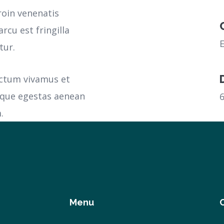
roin venenatis
rcu est fringilla
tur.
ictum vivamus et
sque egestas aenean
.
Menu