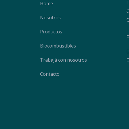
T
Home
C
Nosotros
C
Productos
E
Biocombustibles
D
Trabajá con nosotros
E
Contacto