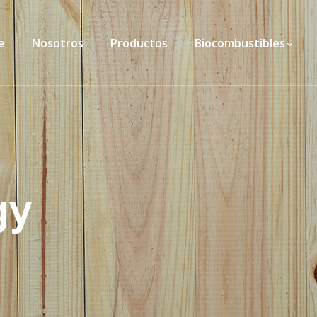
e
Nosotros
Productos
Biocombustibles
gy