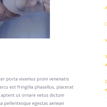
O
T
A
ger porta vivamus proin venenatis
D
cu est fringilla phasellus, placerat
e
s aptent ut ornare netus dictum
na pellentesque egestas aenean