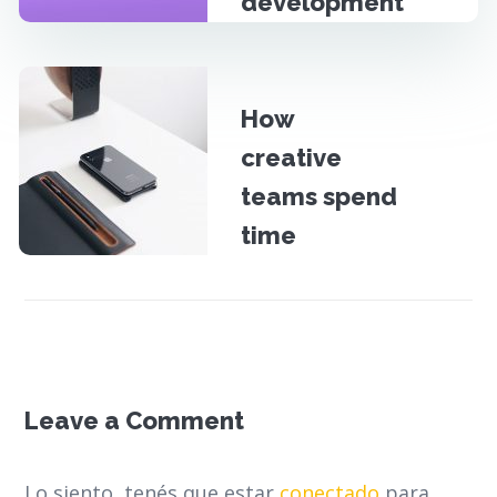
development
6 años
How
creative
teams spend
time
6 años
Leave a Comment
Lo siento, tenés que estar
conectado
para