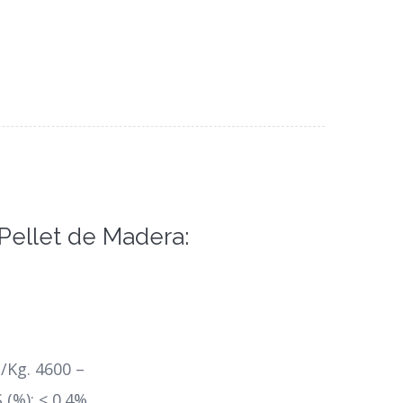
Pellet de Madera:
/Kg. 4600 –
(%): < 0.4%